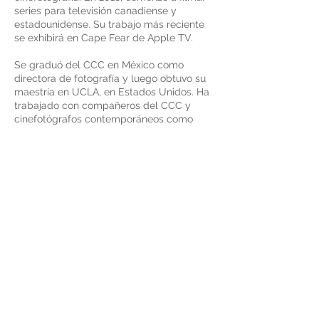
series para televisión canadiense y
estadounidense. Su trabajo más reciente
se exhibirá en Cape Fear de Apple TV.
Se graduó del CCC en México como
directora de fotografía y luego obtuvo su
maestría en UCLA, en Estados Unidos. Ha
trabajado con compañeros del CCC y
cinefotógrafos contemporáneos como
Emmanuel Lubezki, AMC, ASC, Rodrigo
Prieto, AMC, ASC, Xavier Grobet, AMC,
ASC, Luc Montpellier, CSC, ASC, Eben
Colter BSC, ASC, entre otros.
Su trabajo la ha llevado a filmar en países
de América del Norte y del Sur y Europa,
y ha trabajado con actores conocidos y
galardonados como Amy Adams, Javier
Bardem, Anna Paquin y Juliette Lewis.
Celiana es conocida por ser la primera
mujer cinefotógrafa de México. Desde el
inicio de su carrera ha abierto el camino