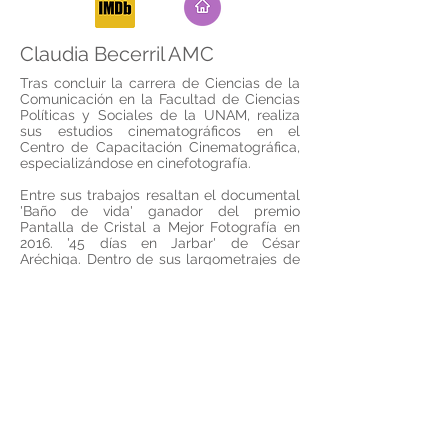
Claudia Becerril AMC
Tras concluir la carrera de Ciencias de la
Comunicación en la Facultad de Ciencias
Políticas y Sociales de la UNAM, realiza
sus estudios cinematográficos en el
Centro de Capacitación Cinematográfica,
especializándose en cinefotografía.
Entre sus trabajos resaltan el documental
'Baño de vida' ganador del premio
Pantalla de Cristal a Mejor Fotografía en
2016. '45 días en Jarbar' de César
Aréchiga. Dentro de sus largometrajes de
ficción encontramos; 'El silencio es
bienvenido' y 'Sin señas particulares' el
cual fue parte de la Selección Oficial del
Festival de Sundance 2020 y ganó el
premio a Mejor Fotografía en el Festival de
Cine de Lima 2020.