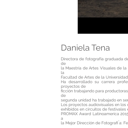
Daniela Tena
Directora de fotografía graduada d
de
la Maestría de Artes Visuales de l
la
Facultad de Artes de la Universid
Ha desarrollado su carrera profe
proyectos de
ficción trabajando para productora
de
segunda unidad ha trabajado en seri
Los proyectos audiovisuales en los
exhibidos en circuitos de festivales 
PROMAX Award Latinoamerica 2015. 
a
la Mejor Dirección de Fotografi ́a: Fe