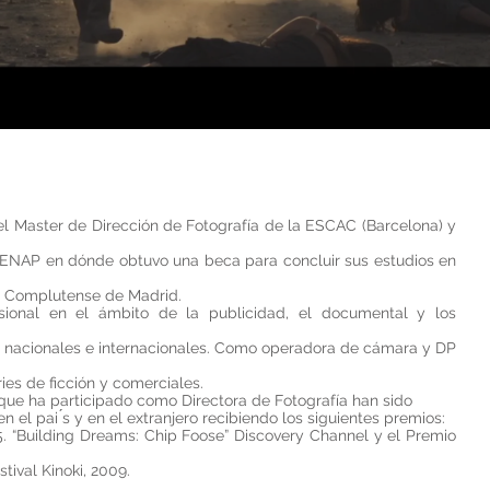
el Master de Dirección de Fotografía de la ESCAC (Barcelona) y
a ENAP en dónde obtuvo una beca para concluir sus estudios en
ad Complutense de Madrid.
sional en el ámbito de la publicidad, el documental y los
s nacionales e internacionales. Como operadora de cámara y DP
es de ficción y comerciales.
 que ha participado como Directora de Fotografía han sido
en el pai ́s y en el extranjero recibiendo los siguientes premios:
“Building Dreams: Chip Foose” Discovery Channel y el Premio
stival Kinoki, 2009.